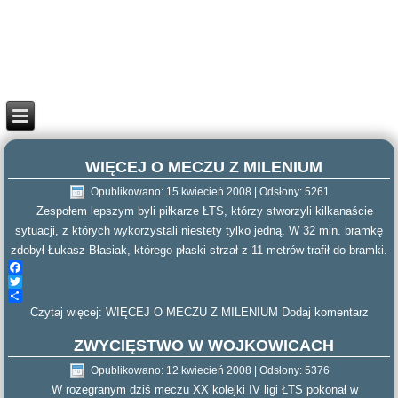
WIĘCEJ O MECZU Z MILENIUM
Opublikowano: 15 kwiecień 2008
|
Odsłony: 5261
Zespołem lepszym byli piłkarze ŁTS, którzy stworzyli kilkanaście
sytuacji, z których wykorzystali niestety tylko jedną. W 32 min. bramkę
zdobył Łukasz Błasiak, którego płaski strzał z 11 metrów trafił do bramki.
Facebook
Twitter
Czytaj więcej: WIĘCEJ O MECZU Z MILENIUM
Share
Dodaj komentarz
ZWYCIĘSTWO W WOJKOWICACH
Opublikowano: 12 kwiecień 2008
|
Odsłony: 5376
W rozegranym dziś meczu XX kolejki IV ligi ŁTS pokonał w