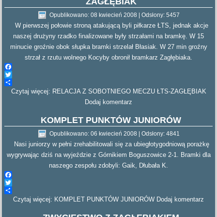
ZAGŁĘBIAK
Opublikowano: 08 kwiecień 2008
|
Odsłony: 5457
W pierwszej połowie stroną atakującą byli piłkarze ŁTS, jednak akcje
naszej drużyny rzadko finalizowane były strzałami na bramkę. W 15
minucie groźnie obok słupka bramki strzelał Błasiak. W 27 min groźny
strzał z rzutu wolnego Kocyby obronił bramkarz Zagłębiaka.
Facebook
Twitter
Czytaj więcej: RELACJA Z SOBOTNIEGO MECZU ŁTS-ZAGŁĘBIAK
Share
Dodaj komentarz
KOMPLET PUNKTÓW JUNIORÓW
Opublikowano: 06 kwiecień 2008
|
Odsłony: 4841
Nasi juniorzy w pełni zrehabilitowali się za ubiegłotygodniową porażkę
wygrywając dziś na wyjeździe z Górnikiem Boguszowice 2-1. Bramki dla
naszego zespołu zdobyli: Gaik, Dłubała K.
Facebook
Twitter
Czytaj więcej: KOMPLET PUNKTÓW JUNIORÓW
Share
Dodaj komentarz