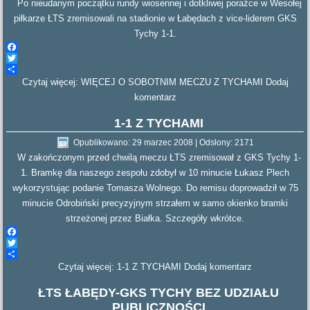
Po nieudanym początku rundy wiosennej i dotkliwej porażce w Wesołej
piłkarze ŁTS zremisowali na stadionie w Łabędach z vice-liderem GKS
Tychy 1-1.
Facebook
Twitter
Czytaj więcej: WIĘCEJ O SOBOTNIM MECZU Z TYCHAMI
Share
Dodaj
komentarz
1-1 Z TYCHAMI
Opublikowano: 29 marzec 2008
|
Odsłony: 2171
W zakończonym przed chwilą meczu ŁTS zremisował z GKS Tychy 1-
1. Bramkę dla naszego zespołu zdobył w 10 minucie Łukasz Plech
wykorzystując podanie Tomasza Wolnego. Do remisu doprowadził w 75
minucie Odrobiński precyzyjnym strzałem w samo okienko bramki
strzeżonej przez Białka. Szczegóły wkrótce.
Facebook
Twitter
Czytaj więcej: 1-1 Z TYCHAMI
Share
Dodaj komentarz
ŁTS ŁABĘDY-GKS TYCHY BEZ UDZIAŁU
PUBLICZNOŚCI