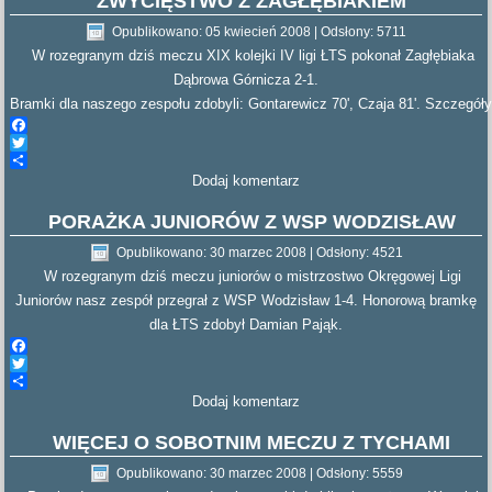
ZWYCIĘSTWO Z ZAGŁĘBIAKIEM
Opublikowano: 05 kwiecień 2008
|
Odsłony: 5711
W rozegranym dziś meczu XIX kolejki IV ligi ŁTS pokonał Zagłębiaka
Dąbrowa Górnicza 2-1.
Bramki dla naszego zespołu zdobyli: Gontarewicz 70', Czaja 81'. Szczegóły
Facebook
Twitter
Dodaj komentarz
Share
PORAŻKA JUNIORÓW Z WSP WODZISŁAW
Opublikowano: 30 marzec 2008
|
Odsłony: 4521
W rozegranym dziś meczu juniorów o mistrzostwo Okręgowej Ligi
Juniorów nasz zespół przegrał z WSP Wodzisław 1-4. Honorową bramkę
dla ŁTS zdobył Damian Pająk.
Facebook
Twitter
Dodaj komentarz
Share
WIĘCEJ O SOBOTNIM MECZU Z TYCHAMI
Opublikowano: 30 marzec 2008
|
Odsłony: 5559