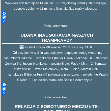
Wojkowicach tamtejsze Milenium 1-0. Zwycięską bramkę dla naszego
zespołu zdobył w 32 minucie Błasiak. Szczegóły wkrótce.
Facebook
Twitter
Dodaj komentarz
Share
UDANA INAUGURACJA NASZYCH
TRAMPKARZY
Opublikowano: 08 kwiecień 2008
|
Odsłony: 2156
Od zwycięstw w dniu wczorajszym rozpoczęli rundę wiosenną
nasi młodzi piłkarze. Trampkarze I (trener Pawlik) pokonali LKS Naprzód
Żernica 6-0, łupem bramkowym podzielili się: Patryk Mila – 2, Tomasz
Barszczewski, Dawid Majerowski, Kamil Bieleń, Marcin Goik.
Trampkarze II (trener Franik) pokonali w prestiżowym pojedynku Piasta
Gliwice 2-1 po dwóch bramkach Daniela Adamczyka..
Facebook
Twitter
Dodaj komentarz
Share
RELACJA Z SOBOTNIEGO MECZU ŁTS-