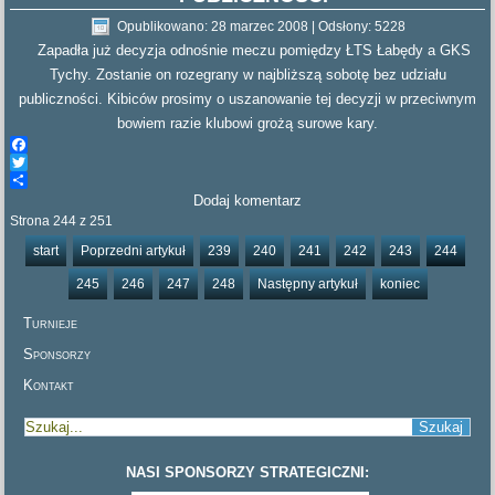
Opublikowano: 28 marzec 2008
|
Odsłony: 5228
Zapadła już decyzja odnośnie meczu pomiędzy ŁTS Łabędy a GKS
Tychy. Zostanie on rozegrany w najbliższą sobotę bez udziału
publiczności. Kibiców prosimy o uszanowanie tej decyzji w przeciwnym
bowiem razie klubowi grożą surowe kary.
Facebook
Twitter
Dodaj komentarz
Share
Strona 244 z 251
start
Poprzedni artykuł
239
240
241
242
243
244
245
246
247
248
Następny artykuł
koniec
Turnieje
Sponsorzy
Kontakt
NASI SPONSORZY STRATEGICZNI: